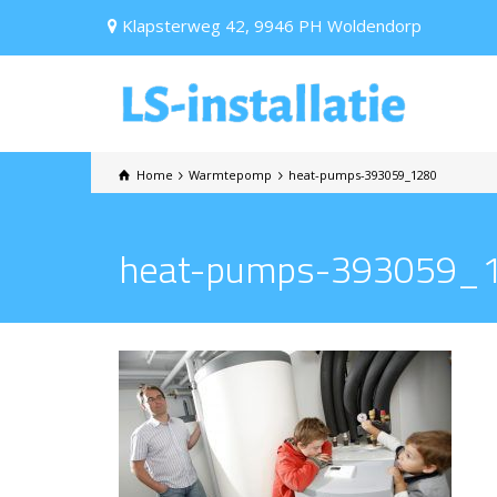
Klapsterweg 42, 9946 PH Woldendorp
Home
Warmtepomp
heat-pumps-393059_1280
heat-pumps-393059_