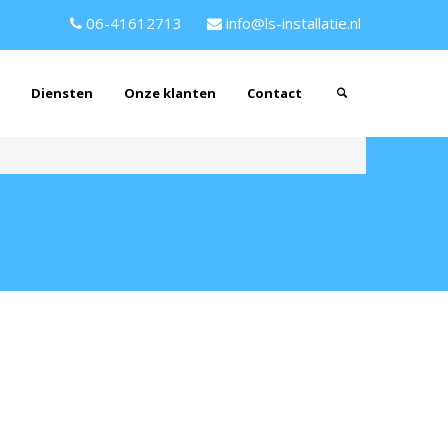
06-41612713
info@ls-installatie.nl
Diensten
Onze klanten
Contact