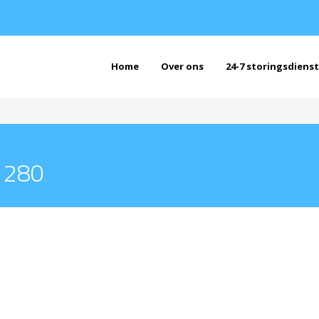
Home
Over ons
24-7 storingsdienst
1280