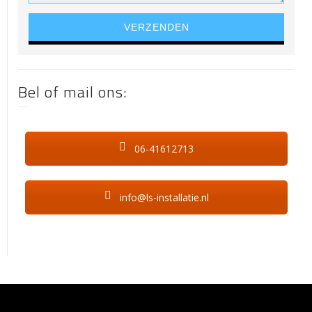
Gelieve dit veld leeg te laten.
Bel of mail ons:
06-41612713
info@ls-installatie.nl